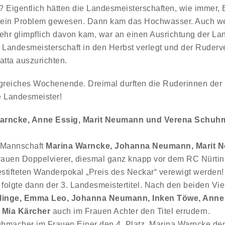
e? Eigentlich hätten die Landesmeisterschaften, wie immer, E
 kein Problem gewesen. Dann kam das Hochwasser. Auch 
r glimpflich davon kam, war an einen Ausrichtung der Lan
e Landesmeisterschaft in den Herbst verlegt und der Ruderv
gatta auszurichten.
olgreiches Wochenende. Dreimal durften die Ruderinnen de
e Landesmeister!
arncke, Anne Essig, Marit Neumann und Verena Schuh
e Mannschaft
Marina Warncke, Johanna Neumann, Marit 
Frauen Doppelvierer, diesmal ganz knapp vor dem RC Nürtin
stifteten Wanderpokal „Preis des Neckar“ verewigt werden!
folgte dann der 3. Landesmeistertitel. Nach den beiden Vi
linge, Emma Leo, Johanna Neumann, Inken Töwe, Anne 
 Mia Kärcher
auch im Frauen Achter den Titel errudern.
hmacher im Frauen Einer den 4. Platz, Marina Warncke den 