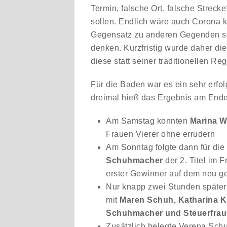
Termin, falsche Ort, falsche Streck
sollen. Endlich wäre auch Corona
Gegensatz zu anderen Gegenden seh
denken. Kurzfristig wurde daher di
diese statt seiner traditionellen Re
Für die Baden war es ein sehr erf
dreimal hieß das Ergebnis am End
Am Samstag konnten
Marina W
Frauen Vierer ohne errudern
Am Sonntag folgte dann für di
Schuhmacher
der 2. Titel im 
erster Gewinner auf dem neu ge
Nur knapp zwei Stunden später 
mit
Maren Schuh, Katharina K
Schuhmacher und Steuerfrau
Zusätzlich belegte Verena Schu