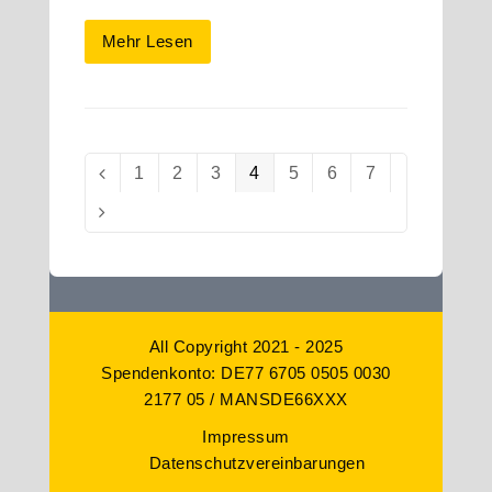
Mehr Lesen
Seite
1
Seite
2
Seite
3
Seite
4
Seite
5
Seite
6
Seite
7
Vorheriger
Vorwärts
All Copyright 2021 - 2025
Spendenkonto: DE77 6705 0505 0030
2177 05 / MANSDE66XXX
Impressum
Datenschutzvereinbarungen